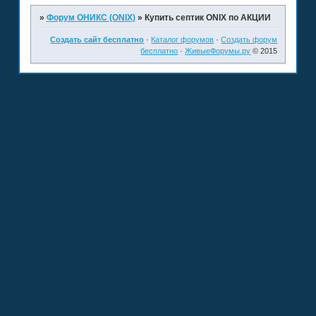
»
Форум ОНИКС (ONIX)
»
Купить септик ONIX по АКЦИИ
Создать сайт бесплатно
·
Каталог форумов
·
Создать форум
бесплатно
·
ЖивыеФорумы.ру
© 2015