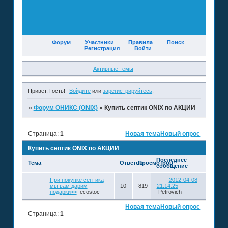
Форум
Участники
Правила
Поиск
Регистрация
Войти
Активные темы
Привет, Гость!
Войдите
или
зарегистрируйтесь
.
»
Форум ОНИКС (ONIX)
»
Купить септик ONIX по АКЦИИ
Страница:
1
Новая тема
Новый опрос
Купить септик ONIX по АКЦИИ
Последнее
Тема
Ответов
Просмотров
сообщение
При покупке септика
2012-04-08
мы вам дарим
10
819
21:14:25
подарки>>
ecostoc
Petrovich
Новая тема
Новый опрос
Страница:
1