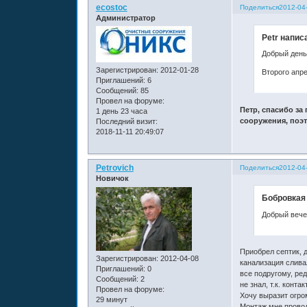
ecostoc
Поделиться
2012-04
Администратор
Petr написа
Добрый день 
Зарегистрирован
: 2012-01-28
Второго апре
Приглашений:
6
Сообщений:
85
Провел на форуме:
Петр, спасибо за
1 день 23 часа
сооружения, поэт
Последний визит:
2018-11-11 20:49:07
Petrovich
Поделиться
2012-04
Новичок
Бобровкая 
Добрый вечер
Приобрел септик, д
Зарегистрирован
: 2012-04-08
канализация сливал
Приглашений:
0
все подругому, ред
Сообщений:
2
не знал, т.к. кон
Провел на форуме:
Хочу выразит огро
29 минут
Монтаж мне проводи