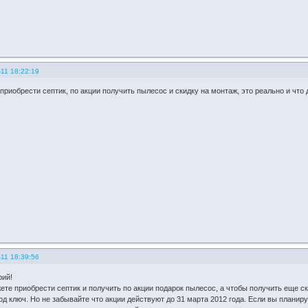
11 18:22:19
приобрести септик, по акции получить пылесос и скидку на монтаж, это реально и что
11 18:39:56
рий!
ете приобрести септик и получить по акции подарок пылесос, а чтобы получить еще 
д ключ. Но не забывайте что акции действуют до 31 марта 2012 года. Если вы планиру