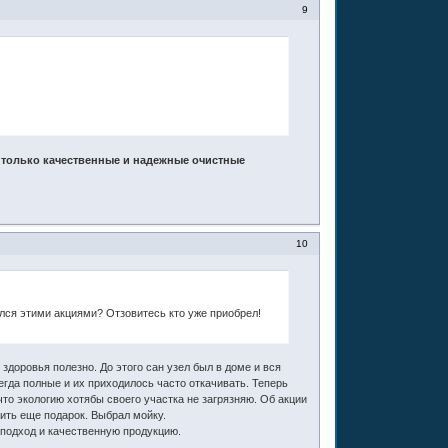
9
м только качественные и надежные очистные
10
ался этими акциями? Отзовитесь кто уже приобрел!
здоровья полезно. До этого сан узел был в доме и вся
егда полные и их приходилось часто откачивать. Теперь
 что экологию хотябы своего участка не загрязняю. Об акции
чить еще подарок. Выбрал мойку.
подход и качественную продукцию.