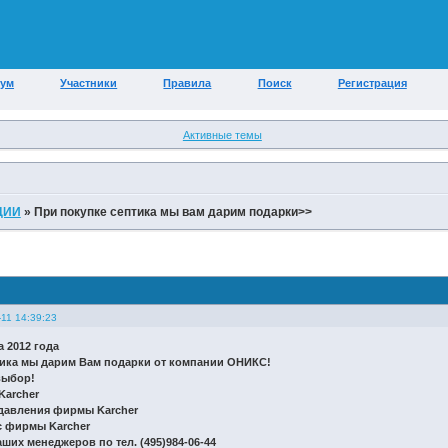
ум
Участники
Правила
Поиск
Регистрация
Активные темы
КЦИИ
»
При покупке септика мы вам дарим подарки>>
11 14:39:23
а 2012 года
тика мы дарим Вам подарки от компании ОНИКС!
выбор!
archer
давления фирмы Karcher
 фирмы Karcher
ших менеджеров по тел. (495)984-06-44