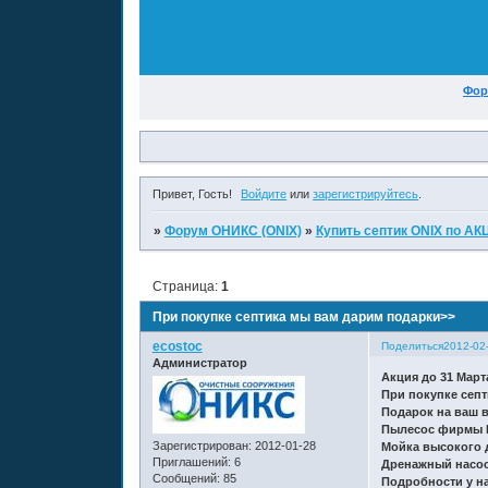
Фор
Привет, Гость!
Войдите
или
зарегистрируйтесь
.
»
Форум ОНИКС (ONIX)
»
Купить септик ONIX по А
Страница:
1
При покупке септика мы вам дарим подарки>>
ecostoc
Поделиться
2012-02-
Администратор
Акция до 31 Март
При покупке сеп
Подарок на ваш 
Пылесос фирмы K
Зарегистрирован
: 2012-01-28
Мойка высокого 
Приглашений:
6
Дренажный насос
Сообщений:
85
Подробности у на