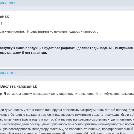
-08 20:38:45
л(а):
!
ля купил септик . И действительно получил подарок - пылесос .
 покупку!) Наша продукция будет вас радовать долгие годы, ведь мы выпускае
ому мы даем 5 лет гарантии.
-08 21:10:50
Виолета написал(а):
. Я оставила заявку на скидки и хочу еще получить пылесос. Кто-нибудь воспользов
ля дома, потому что с женой планируем проживать загородом весь летний период, для 
ась в бетонные кольца, а так как у нас высокие грунтовые воды, эти колодцы были вс
ко откачивать (раз в год или полтора) и на участке красиво смотриться, да и понимаю
тактный телефон дали соседи, даже признаюсь вам было приятной неожиданностью полу
мную благодарность менеджеру Максиму, за хорошее отношение, проффесиональный 
ди 15 марта ( в морозы ) септик который установили ONIX 5, гарантию дали 5 лет.