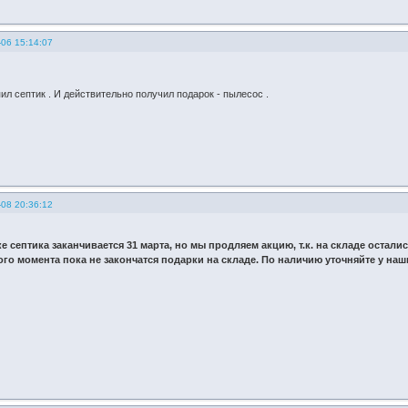
-06 15:14:07
ил септик . И действительно получил подарок - пылесос .
-08 20:36:12
е септика заканчивается 31 марта, но мы продляем акцию, т.к. на складе остали
ого момента пока не закончатся подарки на складе. По наличию уточняйте у наш