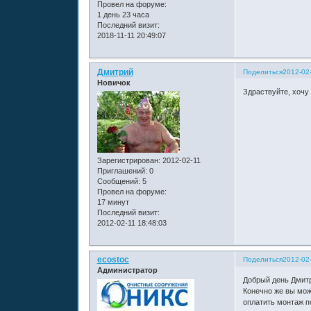
Провел на форуме:
1 день 23 часа
Последний визит:
2018-11-11 20:49:07
Дмитрий
Поделиться
2012-02-
Новичок
Здраствуйте, хочу 
Зарегистрирован
: 2012-02-11
Приглашений:
0
Сообщений:
5
Провел на форуме:
17 минут
Последний визит:
2012-02-11 18:48:03
ecostoc
Поделиться
2012-02-
Администратор
Добрый день Дмит
Конечно же вы мож
оплатить монтаж по